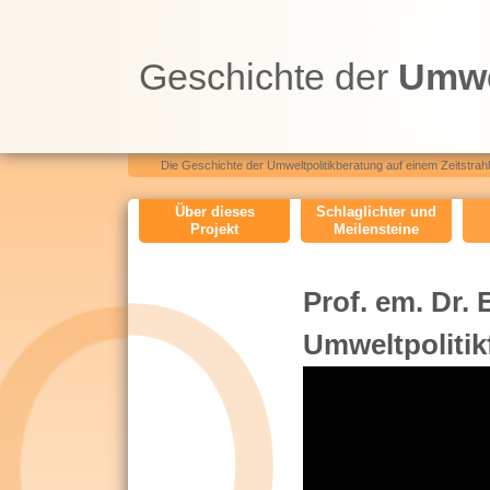
Geschichte der
Umwe
Die Geschichte der Umweltpolitikberatung auf einem Zeitstrahl.
O
Über dieses
Schlaglichter und
Projekt
Meilensteine
H
M
Prof. em. Dr.
e
Umweltpoliti
n
u