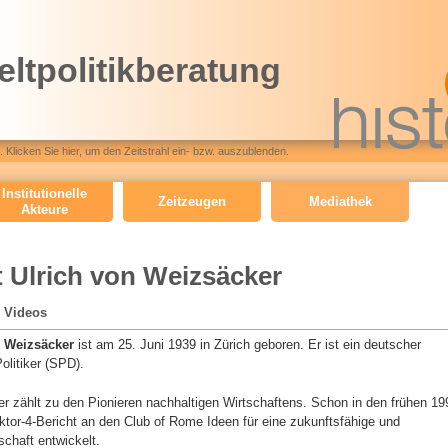
Direkt
zum
ltpolitikberatung
Inhalt
o
r
a
 Klicken Sie hier, um den Zeitstrahl ein- bzw. auszublenden.
l
Institutionelle
h
Zeitzeugen
Mediathek
Akteure
i
s
st Ulrich von Weizsäcker
t
Videos
o
r
on Weizsäcker
ist am 25. Juni 1939 in Zürich geboren. Er ist ein deutscher
olitiker (SPD).
y
_
r zählt zu den Pionieren nachhaltigen Wirtschaftens. Schon in den frühen 19
ktor-4-Bericht an den Club of Rome Ideen für eine zukunftsfähige und
2
chaft entwickelt.