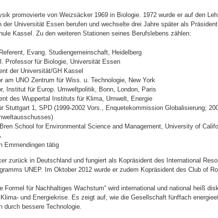
2
ik promovierte von Weizsäcker 1969 in Biologie. 1972 wurde er auf den Lehr
0
an der Universität Essen berufen und wechselte drei Jahre später als Präsident
x
ule Kassel. Zu den weiteren Stationen seines Berufslebens zählen:
1
eferent, Evang. Studiengemeinschaft, Heidelberg
0
 Professor für Biologie, Universität Essen
nt der Universität/GH Kassel
8
r am UNO Zentrum für Wiss. u. Technologie, New York
.
, Institut für Europ. Umweltpolitik, Bonn, London, Paris
t des Wuppertal Instituts für Klima, Umwelt, Energie
p
 Stuttgart 1, SPD (1999-2002 Vors., Enquetekommission Globalisierung; 20
mweltausschusses)
n
ren School for Environmental Science and Management, University of Califo
g
A
 in Emmendingen tätig
er zurück in Deutschland und fungiert als Kopräsident des International Res
gramms UNEP. Im Oktober 2012 wurde er zudem Kopräsident des Club of R
e Formel für Nachhaltiges Wachstum“ wird international und national heiß disku
lima- und Energiekrise. Es zeigt auf, wie die Gesellschaft fünffach energieef
h durch bessere Technologie.