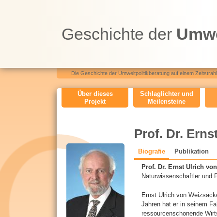
Geschichte der
Umwe
Die Geschichte der Umweltpolitikberatung auf einem Zeitstrahl.
O
Über dieses
Schlaglichter und
Projekt
Meilensteine
H
M
Prof. Dr. Ern
e
n
Biografie
(
Publikation
C
a
u
Prof. Dr. Ernst Ulrich v
k
V
Naturwissenschaftler und P
t
i
Ernst Ulrich von Weizsäcke
v
Jahren hat er in seinem Fa
e
ressourcenschonende Wirts
r