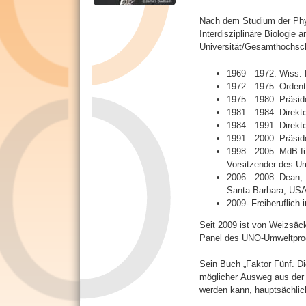
R
Nach dem Studium der Phys
e
Interdisziplinäre Biologie 
i
Universität/Gesamthochsch
t
e
1969—1972: Wiss. R
r
1972—1975: Ordentl.
)
1975—1980: Präside
1981—1984: Direkto
1984—1991: Direktor
1991—2000: Präsiden
1998—2005: MdB für
Vorsitzender des U
2006—2008: Dean, B
Santa Barbara, US
2009- Freiberuflich
Seit 2009 ist von Weizsäck
Panel des UNO-Umweltpro
Sein Buch „Faktor Fünf. Di
möglicher Ausweg aus der K
werden kann, hauptsächlic