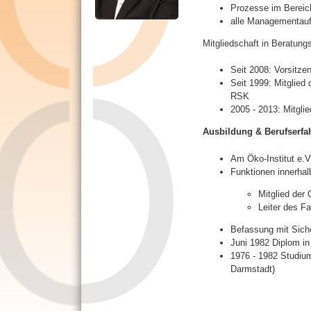
Prozesse im Bereic
R
alle Managementau
e
i
Mitgliedschaft in Beratung
t
e
Seit 2008: Vorsitz
r
Seit 1999: Mitglied
)
RSK
2005 - 2013: Mitgli
Ausbildung & Berufserfa
Am Öko-Institut e.V
Funktionen innerhal
Mitglied der 
Leiter des F
Befassung mit Siche
Juni 1982 Diplom i
1976 - 1982 Studiu
Darmstadt)