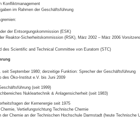
2
h Konfliktmanagement
fgaben im Rahmen der Geschäftsführung
0
sgremien:
x
1
ender der Entsorgungskommission (ESK)
 der Reaktor-Sicherheitskommission (RSK), März 2002 – März 2006 Vorsitzend
0
8
ed des Scientific and Technical Committee von Euratom (STC)
.
hrung
p
. seit September 1980; derzeitige Funktion: Sprecher der Geschäftsführung
n
b des Öko-Institut e.V. bis Juni 2009
g
Geschäftsführung (seit 1999)
achbereiches Nukleartechnik & Anlagensicherheit (seit 1983)
rheitsfragen der Kernenergie seit 1975
n Chemie, Vertiefungsrichtung Technische Chemie
m der Chemie an der Technischen Hochschule Darmstadt (heute Technische Un