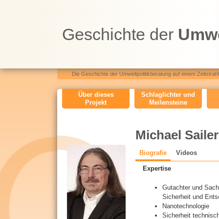
Geschichte der
Umwe
Die Geschichte der Umweltpolitikberatung auf einem Zeitstrahl.
O
Über dieses
Schlaglichter und
Projekt
Meilensteine
H
M
Michael Sailer
e
n
Biografie
(
Videos
C
a
u
Expertise
k
V
t
Gutachter und Sach
i
Sicherheit und Ents
v
Nanotechnologie
e
Sicherheit technisc
r