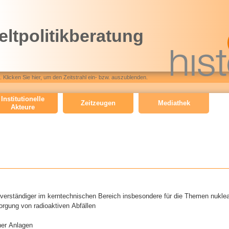
Direkt
zum
ltpolitikberatung
Inhalt
o
r
a
 Klicken Sie hier, um den Zeitstrahl ein- bzw. auszublenden.
l
Institutionelle
h
Zeitzeugen
Mediathek
Akteure
i
s
t
o
r
y
verständiger im kerntechnischen Bereich insbesondere für die Themen nukle
_
orgung von radioaktiven Abfällen
2
her Anlagen