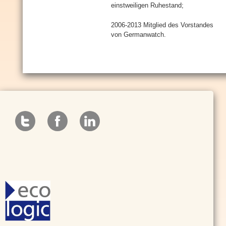
einstweiligen Ruhestand;
2006-2013 Mitglied des Vorstandes
von Germanwatch.
e
c
o