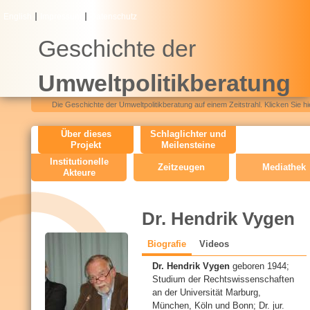
Direkt
English
Impressum
Datenschutz
zum
Geschichte der
Inhalt
Umweltpolitikberatung
Die Geschichte der Umweltpolitikberatung auf einem Zeitstrahl. Klicken Sie hi
O
Über dieses
Schlaglichter und
Projekt
Meilensteine
H
Institutionelle
Zeitzeugen
Mediathek
Akteure
M
e
n
Dr. Hendrik Vygen
u
Biografie
(
Videos
C
a
Dr. Hendrik Vygen
geboren 1944;
k
V
Studium der Rechtswissenschaften
t
an der Universität Marburg,
i
München, Köln und Bonn; Dr. jur.
v