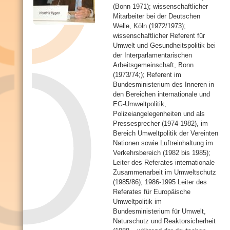
(Bonn 1971); wissenschaftlicher
e
Mitarbeiter bei der Deutschen
r
Welle, Köln (1972/1973);
R
wissenschaftlicher Referent für
e
Umwelt und Gesundheitspolitik bei
i
der Interparlamentarischen
t
Arbeitsgemeinschaft, Bonn
e
(1973/74;); Referent im
r
Bundesministerium des Inneren in
)
den Bereichen internationale und
EG-Umweltpolitik,
Polizeiangelegenheiten und als
Pressesprecher (1974-1982), im
Bereich Umweltpolitik der Vereinten
Nationen sowie Luftreinhaltung im
Verkehrsbereich (1982 bis 1985);
Leiter des Referates internationale
Zusammenarbeit im Umweltschutz
(1985/86); 1986-1995 Leiter des
Referates für Europäische
Umweltpolitik im
Bundesministerium für Umwelt,
Naturschutz und Reaktorsicherheit