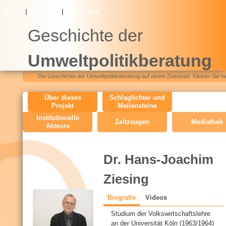
Direkt
English
Impressum
Datenschutz
zum
Geschichte der
Inhalt
Umweltpolitikberatung
Die Geschichte der Umweltpolitikberatung auf einem Zeitstrahl. Klicken Sie hi
O
Über dieses
Schlaglichter und
Projekt
Meilensteine
H
Institutionelle
Zeitzeugen
Mediathek
Akteure
M
e
n
Dr. Hans-Joachim
u
Ziesing
Biografie
(
Videos
C
a
Studium der Volkswirtschaftslehre
k
V
an der Universität Köln (1963/1964)