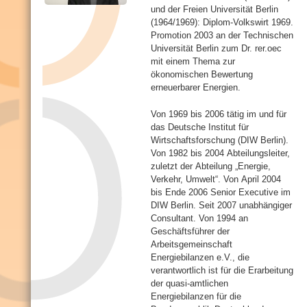
t
und der Freien Universität Berlin
i
(1964/1969): Diplom-Volkswirt 1969.
v
Promotion 2003 an der Technischen
e
Universität Berlin zum Dr. rer.oec
r
mit einem Thema zur
R
ökonomischen Bewertung
e
erneuerbarer Energien.
i
t
Von 1969 bis 2006 tätig im und für
e
das Deutsche Institut für
r
Wirtschaftsforschung (DIW Berlin).
)
Von 1982 bis 2004 Abteilungsleiter,
zuletzt der Abteilung „Energie,
Verkehr, Umwelt“. Von April 2004
bis Ende 2006 Senior Executive im
DIW Berlin. Seit 2007 unabhängiger
Consultant. Von 1994 an
Geschäftsführer der
Arbeitsgemeinschaft
Energiebilanzen e.V., die
verantwortlich ist für die Erarbeitung
der quasi-amtlichen
Energiebilanzen für die